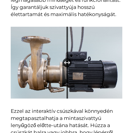
legmagasabb minőséget és funkcionalitást.
Így garantáljuk szivattyúja hosszú
élettartamát és maximális hatékonyságát.
Ezzel az interaktív csúszkával könnyedén
megtapasztalhatja a mintaszivattyú
lenyűgöző előtte-utána hatását. Húzza a
csúszkát balra vagy jobbra, hogy lépésről