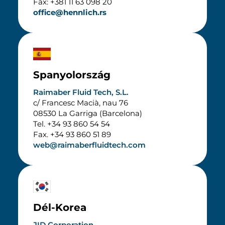
Fax: +381 11 63 098 20
office@hennlich.rs
Spanyolország
Raimaber Fluid Tech, S.L.
c/ Francesc Macià, nau 76
08530 La Garriga (Barcelona)
Tel. +34 93 860 54 54
Fax. +34 93 860 51 89
web@raimaberfluidtech.com
Dél-Korea
JID Corporation