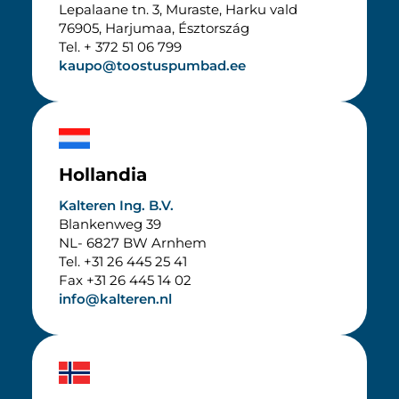
Lepalaane tn. 3, Muraste, Harku vald
76905, Harjumaa, Észtország
Tel. + 372 51 06 799
kaupo@toostuspumbad.ee
Hollandia
Kalteren Ing. B.V.
Blankenweg 39
NL-
6827 BW Arnhem
Tel. +31 26 445 25 41
Fax +31 26 445 14 02
info@kalteren.nl