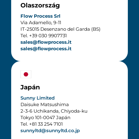
Olaszország
Flow Process Srl
Via Adamello, 9-11
IT-25015 Desenzano del Garda (BS)
Tel. +39 030 9907731
sales@flowprocess.it
sales@flowprocess.it
Japán
Sunny Limited
Daisuke Matsushima
2-3-6 Uchikanda, Chiyoda-ku
Tokyo 101-0047 Japán
Tel. +81 33 254 7101
sunnyltd@sunnyltd.co.jp