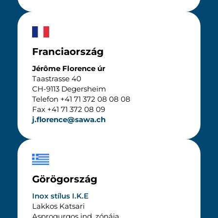
Franciaország
Jérôme Florence úr
Taastrasse 40
CH-9113 Degersheim
Telefon +41 71 372 08 08 08
Fax +41 71 372 08 09
j.florence@sawa.ch
Görögország
Inox stílus I.K.E
Lakkos Katsari
Asprogurgos ind. zónája