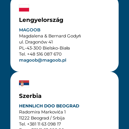
Lengyelország
MAGOOB
Magdalena & Bernard Godyń
ul. Dragonów 41
PL-43-300 Bielsko-Biała
Tel. +48 516 087 670
magoob@magoob.pl
Szerbia
HENNLICH DOO BEOGRAD
Radomira Markovića 1
11222 Beograd / Srbija
Tel. +381 11 63 098 17