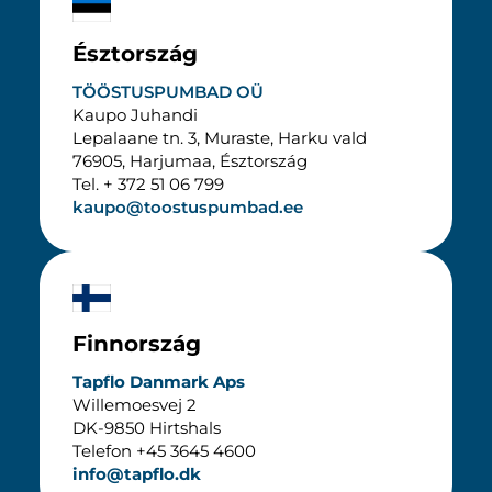
Észtország
TÖÖSTUSPUMBAD OÜ
Kaupo Juhandi
Lepalaane tn. 3, Muraste, Harku vald
76905, Harjumaa, Észtország
Tel. + 372 51 06 799
kaupo@toostuspumbad.ee
Finnország
Tapflo Danmark Aps
Willemoesvej 2
DK-9850 Hirtshals
Telefon +45 3645 4600
info@tapflo.dk