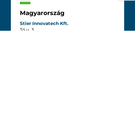
Magyarország
Stier Innovatech Kft.
Tó u. 3.
HU-2045 Törökbálint
Tel. +36 30 9569230
tamas.stier@stier-innovatech.hu