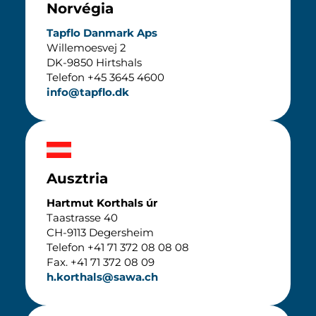
Norvégia
Tapflo Danmark Aps
Willemoesvej 2
DK-9850 Hirtshals
Telefon +45 3645 4600
info@tapflo.dk
Ausztria
Hartmut Korthals úr
Taastrasse 40
CH-9113 Degersheim
Telefon +41 71 372 08 08 08
Fax. +41 71 372 08 09
h.korthals@sawa.ch