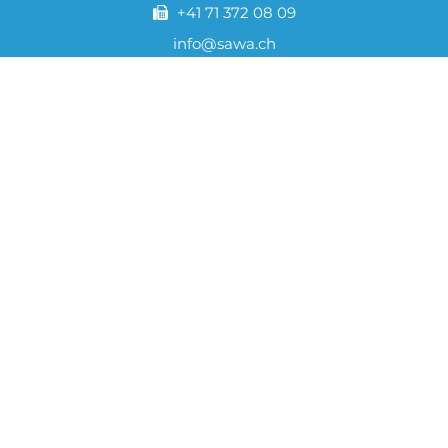
+41 71 372 08 09
info@sawa.ch
SAWA Pumpentechnik AG 2024 | Všechna
práva vyhrazena
Mapa stránek
Odtisknutí
Ochrana dat
AGB