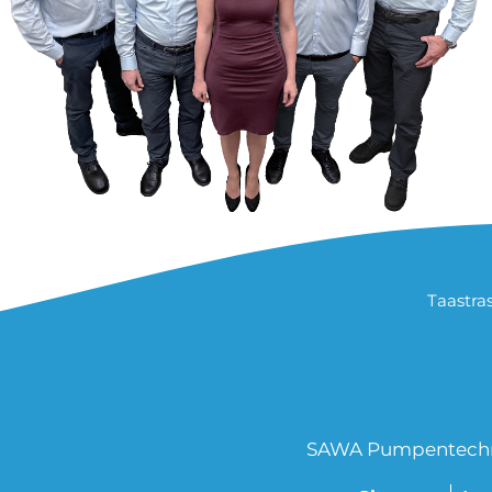
Taastra
SAWA Pumpentechnik