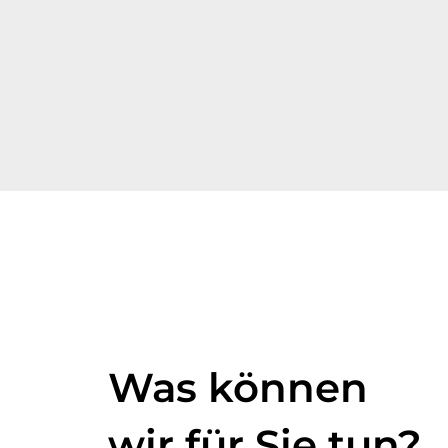
Was können
wir für Sie
tun?