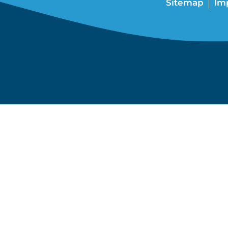
Sitemap
Im
TECHNIK
SAWA
VERTRET
Wir blicken auf langjä