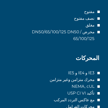
مفتوح
نصف مفتوح
مغلق
محرض DN50/65/100/125 DN50 /
65/100/125
المحركات
IE3 و IE4 و IE5
محرك متزامن وغير متزامن
NEMA, cUL
تأكيد USP CI VI
مع عاكس التردد المركب
محركات الفرامل