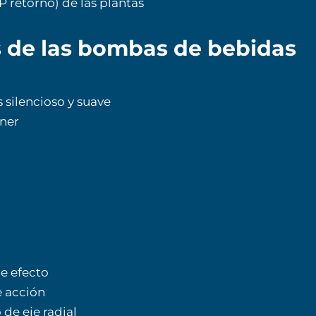
IP retorno) de las plantas
s de las bombas de bebidas
 silencioso y suave
ener
e efecto
e acción
 de eje radial