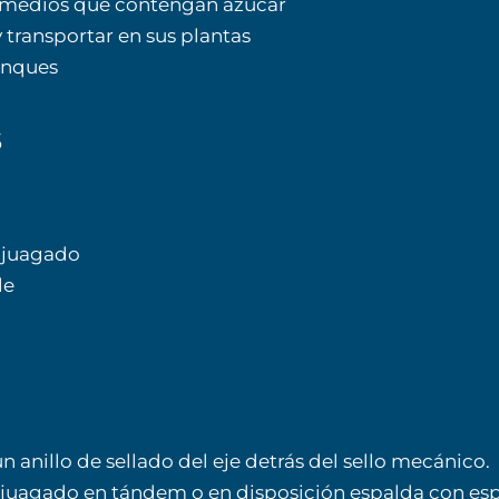
r medios que contengan azúcar
y transportar en sus plantas
tanques
s
njuagado
le
 anillo de sellado del eje detrás del sello mecánico.
njuagado en tándem o en disposición espalda con es