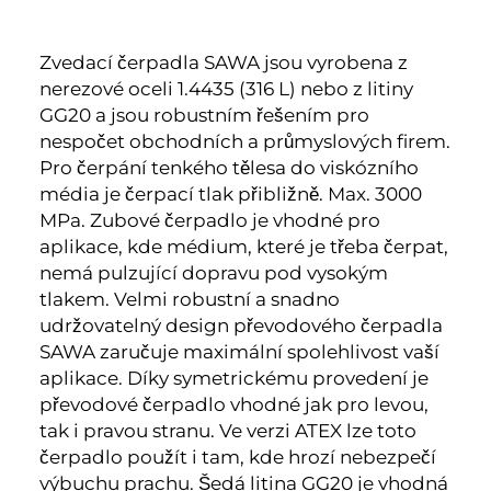
Zvedací čerpadla SAWA jsou vyrobena z
nerezové oceli 1.4435 (316 L) nebo z litiny
GG20 a jsou robustním řešením pro
nespočet obchodních a průmyslových firem.
Pro čerpání tenkého tělesa do viskózního
média je čerpací tlak přibližně. Max. 3000
MPa. Zubové čerpadlo je vhodné pro
aplikace, kde médium, které je třeba čerpat,
nemá pulzující dopravu pod vysokým
tlakem. Velmi robustní a snadno
udržovatelný design převodového čerpadla
SAWA zaručuje maximální spolehlivost vaší
aplikace. Díky symetrickému provedení je
převodové čerpadlo vhodné jak pro levou,
tak i pravou stranu. Ve verzi ATEX lze toto
čerpadlo použít i tam, kde hrozí nebezpečí
výbuchu prachu. Šedá litina GG20 je vhodná