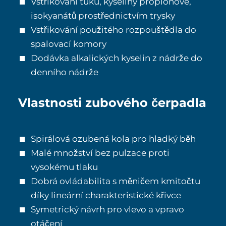
Vstřikování tuku, kyseliny propionové,
isokyanátů prostřednictvím trysky
Vstřikování použitého rozpouštědla do
spalovací komory
Dodávka alkalických kyselin z nádrže do
denního nádrže
Vlastnosti zubového čerpadla
Spirálová ozubená kola pro hladký běh
Malé množství bez pulzace proti
vysokému tlaku
Dobrá ovládabilita s měničem kmitočtu
díky lineární charakteristické křivce
Symetrický návrh pro vlevo a vpravo
otáčení