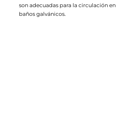
son adecuadas para la circulación en
baños galvánicos.
Bombas
galvánicas de la serie LET, con
un caudal de hasta 100m3/h. La perfecta
bomba centrífuga sumergible de lejía/
ácido sin sello del eje puede ser utilizada
para los más diversos requerimientos de
la industria. Para una profundidad de
inmersión de 0,3 a 3 m, las bombas LET
se fabrican en un sistema modular y
exactamente de acuerdo con los
requisitos del operador.
Bombas
galvánicas de la serie MP,
dondequiera que haya que bombear