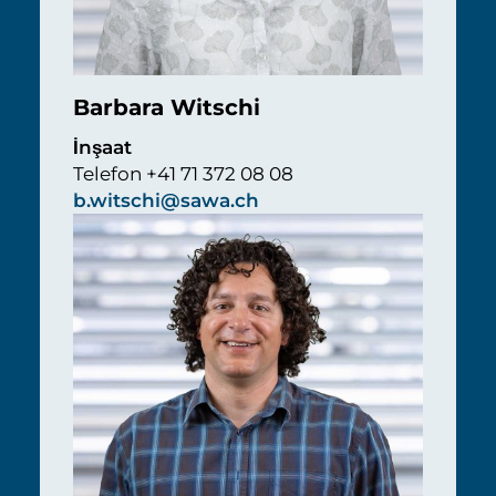
Barbara Witschi
İnşaat
Telefon +41 71 372 08 08
b.witschi@sawa.ch