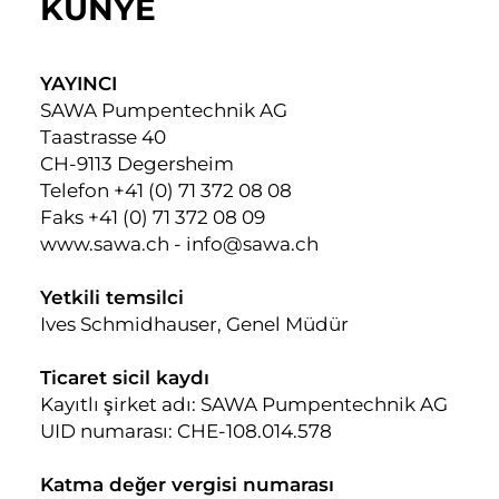
KÜNYE
YAYINCI
SAWA Pumpentechnik AG
Taastrasse 40
CH-9113 Degersheim
Telefon +41 (0) 71 372 08 08
Faks +41 (0) 71 372 08 09
www.sawa.ch - info@sawa.ch
Yetkili temsilci
Ives Schmidhauser, Genel Müdür
Ticaret sicil kaydı
Kayıtlı şirket adı: SAWA Pumpentechnik AG
UID numarası: CHE-108.014.578
Katma değer vergisi numarası