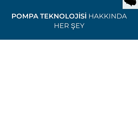
POMPA TEKNOLOJISI
HAKKINDA
HER ŞEY
SAWA
AJANS ÜRÜNLERI
Başarılı geçen uzun yıllara bakıyoruz