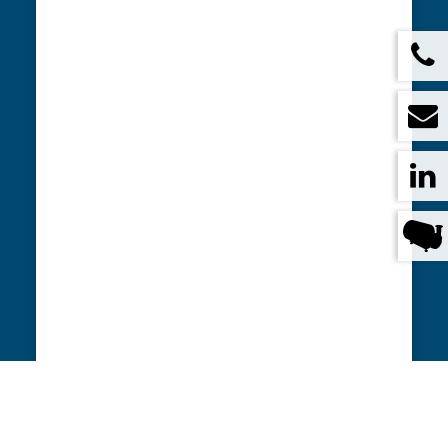
Santrifüj pompa LE