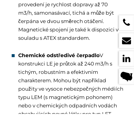
provedení je rychlost dopravy až 70
m3/h, samonasávací, tichá a může být
čerpána ve dvou směrech otáčení.
Magnetické spojení je také k dispozici v
souladu s ATEX standardem.
Chemické odstředivé čerpadlo
V
konstrukci LE je průtok až 240 m3/h s
tichým, robustním a efektivním
charakterem. Mohou být například
použity ve vysoce nebezpečných médiích
typu LEM (s magnetickým pohonem)
nebo v chemických odpadních vodách
obsahujících pevné látky pro typ LET
(ponorné odstředivé čerpadlo).