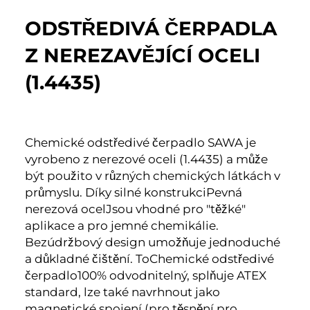
ODSTŘEDIVÁ ČERPADLA
Z NEREZAVĚJÍCÍ OCELI
(1.4435)
Chemické odstředivé čerpadlo SAWA je
vyrobeno z nerezové oceli (1.4435) a může
být použito v různých chemických látkách v
průmyslu. Díky silné konstrukci
Pevná
nerezová ocel
Jsou vhodné pro "těžké"
aplikace a pro jemné chemikálie.
Bezúdržbový design umožňuje jednoduché
a důkladné čištění. To
Chemické odstředivé
čerpadlo
100% odvodnitelný, splňuje ATEX
standard, lze také navrhnout jako
magnetické spojení (pro těsnění pro