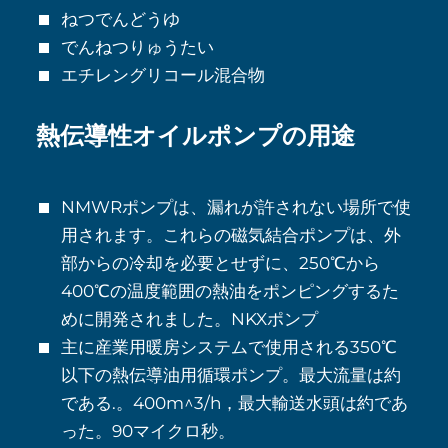
ねつでんどうゆ
でんねつりゅうたい
エチレングリコール混合物
熱伝導性オイルポンプの用途
NMWRポンプは、漏れが許されない場所で使
用されます。これらの磁気結合ポンプは、外
部からの冷却を必要とせずに、250℃から
400℃の温度範囲の熱油をポンピングするた
めに開発されました。NKXポンプ
主に産業用暖房システムで使用される350℃
以下の熱伝導油用循環ポンプ。最大流量は約
である.。400m^3/h，最大輸送水頭は約であ
った。90マイクロ秒。