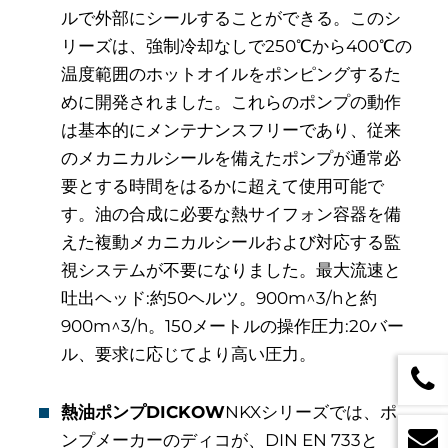
ルで外部にシールすることができる。このシ
リーズは、強制冷却なしで250℃から400℃の
温度範囲のホットオイルをポンピングするた
めに開発されました。これらのポンプの動作
は基本的にメンテナンスフリーであり、従来
のメカニカルシールを備えたポンプが通常必
要とする時間をはるかに超えて使用可能で
す。油の合成に必要な熱サイフォン容器を備
えた複動メカニカルシールおよび対応する監
視システムが不要になりました。最大流速と
吐出ヘッド:約50ヘルツ。900m^3/hと約
900m^3/h。150メートルの操作圧力:20バー
ル、要求に応じてより高い圧力。
熱油ポンプDICKOW
NKXシリーズでは、ポ
ンプメーカーのディコが、DIN EN 733と