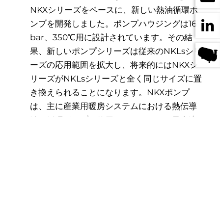
NKXシリーズをベースに、新しい熱油循環ポ
ンプを開発しました。ポンプハウジングは16
bar、350℃用に設計されています。その結
果、新しいポンプシリーズは従来のNKLsシリ
ーズの応用範囲を拡大し、将来的にはNKXシ
リーズがNKLsシリーズと全く同じサイズに置
き換えられることになります。NKXポンプ
は、主に産業用暖房システムにおける熱伝導
油の循環ポンプに使用されています。最大流
量は400 m³/h、最大輸送水頭は約です。90
マイクロ秒。これらの遠心ポンプのサイズと
性能範囲は、DIN EN 733に準拠しており、す
べてのアプリケーションで最適な効率を達成
するためにサイズランク付けされています。