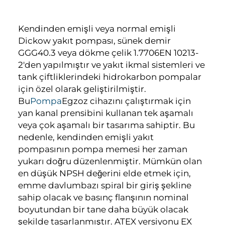
Kendinden emişli veya normal emişli
Dickow yakıt pompası, sünek demir
GGG40.3 veya dökme çelik 1.7706EN 10213-
2'den yapılmıştır ve yakıt ikmal sistemleri ve
tank çiftliklerindeki hidrokarbon pompalar
için özel olarak geliştirilmiştir.
Bu
Pompa
Egzoz cihazını çalıştırmak için
yan kanal prensibini kullanan tek aşamalı
veya çok aşamalı bir tasarıma sahiptir. Bu
nedenle, kendinden emişli yakıt
pompasının pompa memesi her zaman
yukarı doğru düzenlenmiştir. Mümkün olan
en düşük NPSH değerini elde etmek için,
emme davlumbazı spiral bir giriş şekline
sahip olacak ve basınç flanşının nominal
boyutundan bir tane daha büyük olacak
şekilde tasarlanmıştır. ATEX versiyonu EX